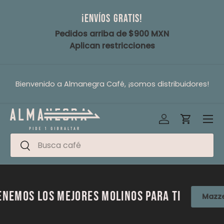
¡Envíos gratis!
Ir al contenido
Pedidos arriba de $900 MXN
Aplican restricciones
Bienvenido a Almanegra Café, ¡somos distribuidores!
Iniciar sesión
Carrito
Men
Buscar
Buscar
s los mejores molinos para ti
Mazzer