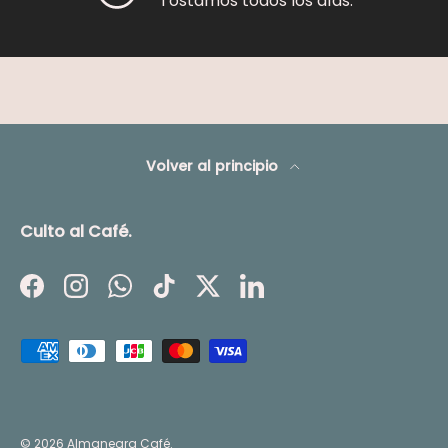
Tostamos todos los días.
Volver al principio
Culto al Café.
Facebook
Instagram
WhatsApp
TikTok
Twitter
LinkedIn
Formas de pago aceptadas
© 2026
Almanegra Café
.