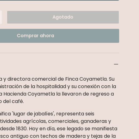
Agotado
ad
umentar la cantidad
Comprar ahora
a y directora comercial de Finca Coyametla. Su
stración de la hospitalidad y su conexión con la
e la Hacienda Coyametla la llevaron de regreso a
 del café.
fica 'lugar de jabalíes', representa seis
ividades agrícolas, comerciales, ganaderas y
 desde 1830. Hoy en día, ese legado se manifiesta
sco antiguo con techos de madera y tejas de la