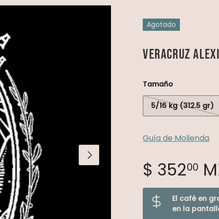
Agotado
Veracruz Alex
Tamaño
5/16 kg (312.5 gr)
Guía de Molienda
Siguiente
$ 352
M
00
El café en gr
en la pantall