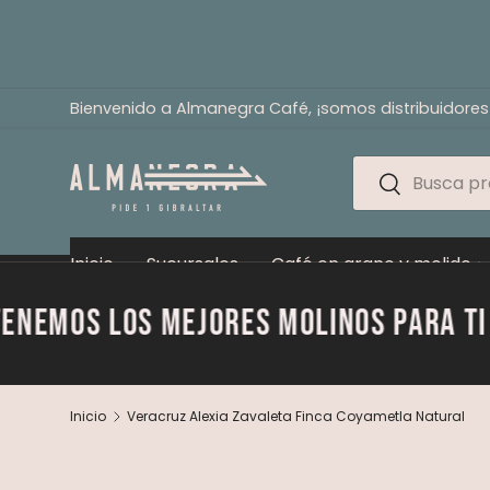
Ir al contenido
Bienvenido a Almanegra Café, ¡somos distribuidores
Buscar
Buscar
Inicio
Sucursales
Café en grano y molido
los mejores molinos para ti
Mazz
Inicio
Veracruz Alexia Zavaleta Finca Coyametla Natural