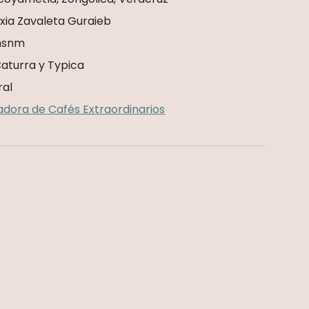
exia Zavaleta Guraieb
 msnm
Caturra y Typica
ral
adora de Cafés Extraordinarios