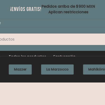
Pedidos arriba de $900 MXN
¡Envíos gratis!
Aplican restricciones
!
Todos los productos
Facturación
er
La Marzocco
Mahlkönig