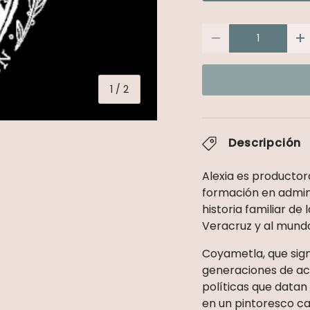
Cant.
Disminuir cantid
A
de
1
/
2
Descripción
Alexia es productor
formación en admini
alería
historia familiar d
Veracruz y al mundo
Coyametla, que signi
generaciones de act
políticas que datan
en un pintoresco ca