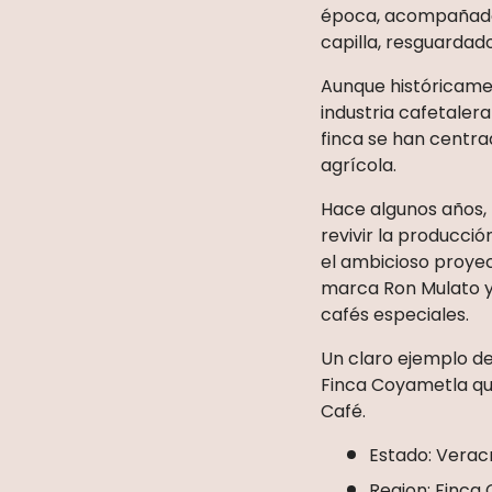
época, acompañado
capilla, resguarda
Aunque históricame
industria cafetalera
finca se han centra
agrícola.
Hace algunos años, 
revivir la producció
el ambicioso proye
marca Ron Mulato y 
cafés especiales.
Un claro ejemplo de
Finca Coyametla qu
Café.
Estado: Verac
Region: Finca