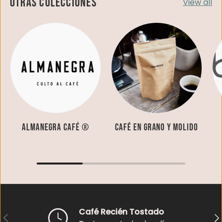
Otras colecciones
View all
Almanegra Café ®
Café en grano y molido
Café Recién Tostado
Anterior
Sig