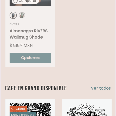
Comparar
Almanegra Black
Culto x Almanegra
rivers
Almanegra RIVERS
Wallmug Shade
$ 818
MXN
10
Opciones
Café en grano disponible
Ver todos
Oferta
Nuevo producto