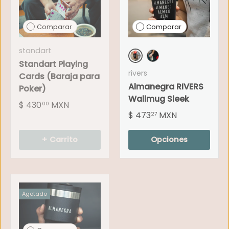
Comparar
Comparar
standart
Standart Playing
Almanegra Black
Almanegra White
rivers
Cards (Baraja para
Almanegra RIVERS
Poker)
Wallmug Sleek
$ 430
MXN
00
$ 473
MXN
27
+ Carrito
Opciones
Agotado