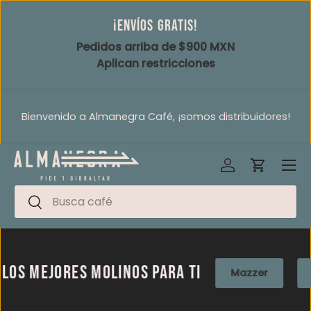
¡Envíos gratis!
Ir al contenido
Pedidos arriba de $900 MXN
Aplican restricciones
Bienvenido a Almanegra Café, ¡somos distribuidores!
Iniciar sesión
Carrito
Men
Buscar
Buscar
mejores molinos para ti
Mazzer
La Ma