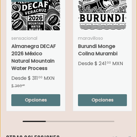
sensacional
maravilloso
Almanegra DECAF
Burundi Monge
2026 México
Colina Murambi
Natural Mountain
Desde
$ 241
MXN
00
Water Process
Desde
$ 311
MXN
00
$ 360
00
Opciones
Opciones