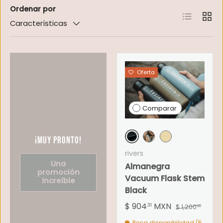
Ordenar por
Lista
Cuadr
Características
Oferta
Comparar
¡Muy pronto!
Negro Mate
Azul
Beige
rivers
Una
Almanegra
promoción
Vacuum Flask Stem
increíble
Black
$ 904
MXN
31
$ 1,200
00
Poca disponibilidad (5