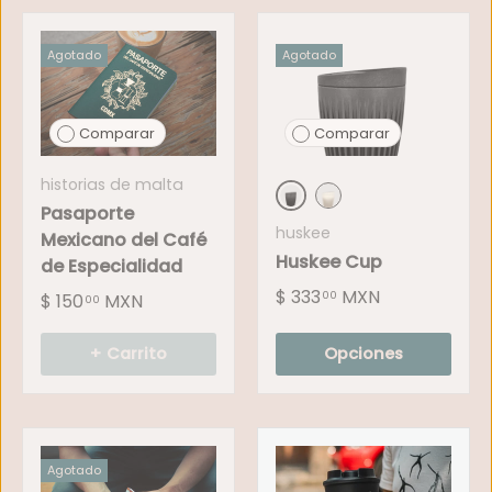
Agotado
Agotado
Comparar
Comparar
historias de malta
Pasaporte
Carbón (Negro)
Natural (Beige)
huskee
Mexicano del Café
Huskee Cup
de Especialidad
$ 333
MXN
00
$ 150
MXN
00
+ Carrito
Opciones
Agotado