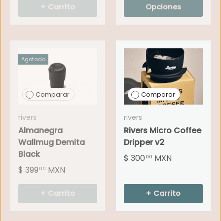
+ Carrito
Opciones
Agotado
Comparar
Comparar
rivers
rivers
Almanegra
Rivers Micro Coffee
Wallmug Demita
Dripper v2
Black
$ 300
MXN
00
$ 399
MXN
00
+ Carrito
+ Carrito