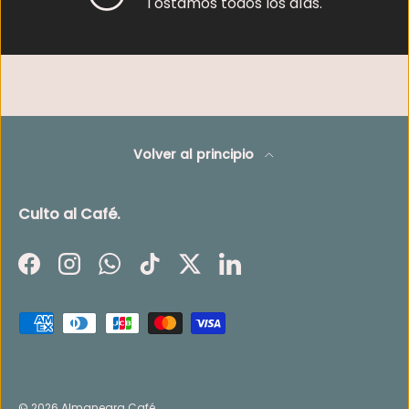
Tostamos todos los días.
Volver al principio
Culto al Café.
Facebook
Instagram
WhatsApp
TikTok
Twitter
LinkedIn
Formas de pago aceptadas
© 2026
Almanegra Café
.