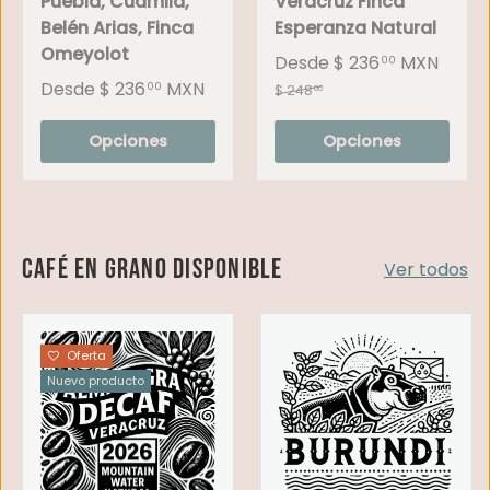
Puebla, Cuamila,
Veracruz Finca
Belén Arias, Finca
Esperanza Natural
Omeyolot
Desde
$ 236
MXN
00
Desde
$ 236
MXN
00
$ 248
00
Opciones
Opciones
Café en grano disponible
Ver todos
Oferta
Nuevo producto