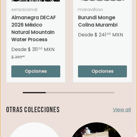
sensacional
maravilloso
Almanegra DECAF
Burundi Monge
2026 México
Colina Murambi
Natural Mountain
Desde
$ 241
MXN
00
Water Process
Desde
$ 311
MXN
00
$ 360
00
Opciones
Opciones
Otras colecciones
View all