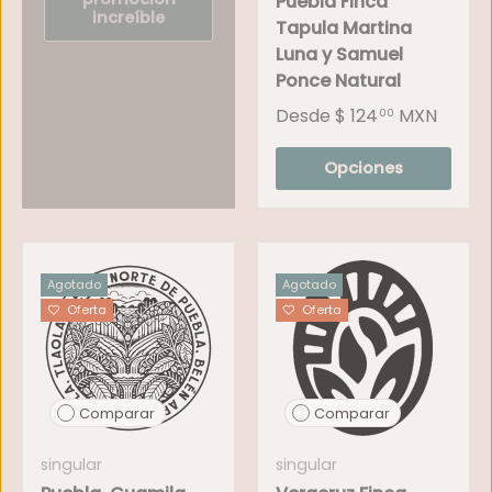
Puebla Finca
increíble
Tapula Martina
Luna y Samuel
Ponce Natural
Desde
$ 124
MXN
00
Opciones
Agotado
Agotado
Oferta
Oferta
Comparar
Comparar
singular
singular