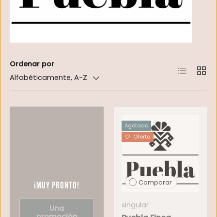
Ordenar por
Lista
Cuadr
Alfabéticamente, A-Z
Agotado
Oferta
Comparar
¡Muy pronto!
singular
Una
promoción