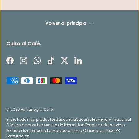
Volver al principio
Culto al Café.
Facebook
Instagram
WhatsApp
TikTok
Twitter
LinkedIn
Formas de pago aceptadas
© 2026
Almanegra Café
.
Inicio
Todos los productos
Búsqueda
Sucursales
Menú en sucursal
Código de conducta
Aviso de Privacidad
Términos del servicio
Política de reembolso
La Marzocco Linea Clásica vs Línea PB
Facturación