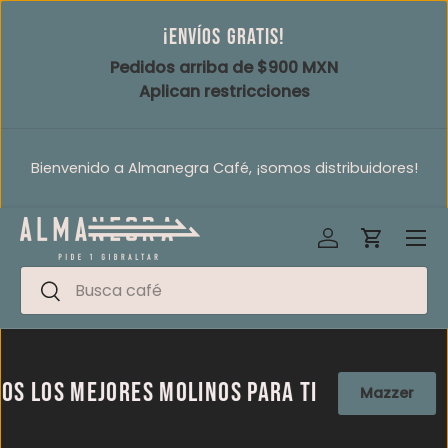
¡Envíos gratis!
Ir al contenido
Pedidos arriba de $900 MXN
Aplican restricciones
Bienvenido a Almanegra Café, ¡somos distribuidores!
Iniciar sesión
Carrito
Men
Buscar
Buscar
os mejores molinos para ti
Mazzer
L